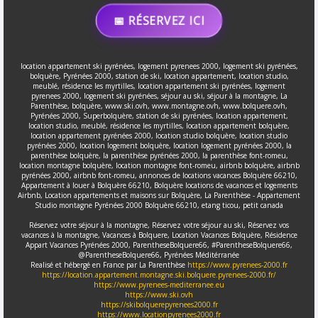
📅 RÉSERVEZ ICI
location appartement ski pyrénées, logement pyrenees 2000, logement ski pyrénées,
bolquère, Pyrénées 2000, station de ski, location appartement, location studio,
meublé, résidence les myrtilles, location appartement ski pyrénées, logement
pyrenees 2000, logement ski pyrénées, séjour au ski, séjour à la montagne, La
Parenthèse, bolquère, www.ski.ovh, www.montagne.ovh, www.bolquere.ovh,
Pyrénées 2000, Superbolquère, station de ski pyrénées, location appartement,
location studio, meublé, résidence les myrtilles, location appartement bolquère,
location appartement pyrénées 2000, location studio bolquère, location studio
pyrénées 2000, location logement bolquère, location logement pyrénées 2000, la
parenthèse bolquère, la parenthèse pyrénées 2000, la parenthèse font-romeu,
location montagne bolquère, location montagne font-romeu, airbnb bolquère, airbnb
pyrénées 2000, airbnb font-romeu, annonces de locations vacances Bolquère 66210,
Appartement à louer à Bolquère 66210, Bolquère locations de vacances et logements
Airbnb, Location appartements et maisons sur Bolquère, La Parenthèse - Appartement
Studio montagne Pyrénées 2000 Bolquère 66210, etang ticou, petit canada
Réservez votre séjour à la montagne, Réservez votre séjour au ski, Réservez vos
vacances à la montagne, Vacances à Bolquere, Location Vacances Bolquère, Résidence
Appart Vacances Pyrénées 2000, ParentheseBolquere66, #ParentheseBolquere66,
@ParentheseBolquere66, Pyrénées Méditérranée
Realisé et hébergé en France par La Parenthèse
https://www.pyrenees-2000.fr
https://location.appartement.montagne.ski.bolquere.pyrenees-2000.fr/
https://www.pyrenees-mediterranee.eu
https://www.ski.ovh
https://skibolquerepyrenees2000.fr
https://www.locationpyrenees2000.fr