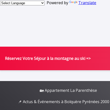
Powered by
Translate
Réservez Votre Séjour à la montagne au ski =>
🏡 Appartement La Parenthèse
📌 Actus & Événements à Bolquère Pyrénées 2000