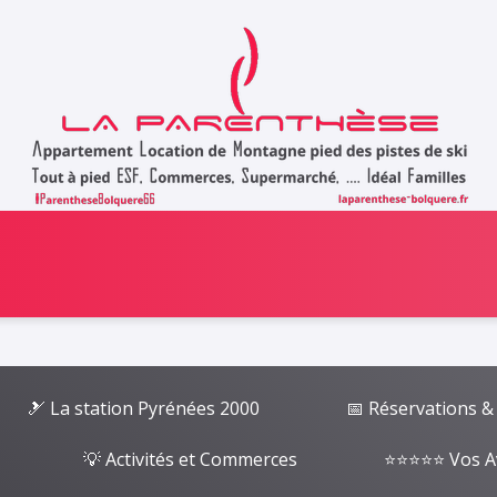
🎿 La station Pyrénées 2000
📅 Réservations &
💡 Activités et Commerces
⭐⭐⭐⭐⭐ Vos A