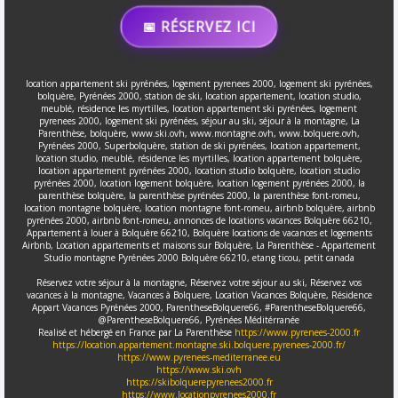
📅 RÉSERVEZ ICI
location appartement ski pyrénées, logement pyrenees 2000, logement ski pyrénées,
bolquère, Pyrénées 2000, station de ski, location appartement, location studio,
meublé, résidence les myrtilles, location appartement ski pyrénées, logement
pyrenees 2000, logement ski pyrénées, séjour au ski, séjour à la montagne, La
Parenthèse, bolquère, www.ski.ovh, www.montagne.ovh, www.bolquere.ovh,
Pyrénées 2000, Superbolquère, station de ski pyrénées, location appartement,
location studio, meublé, résidence les myrtilles, location appartement bolquère,
location appartement pyrénées 2000, location studio bolquère, location studio
pyrénées 2000, location logement bolquère, location logement pyrénées 2000, la
parenthèse bolquère, la parenthèse pyrénées 2000, la parenthèse font-romeu,
location montagne bolquère, location montagne font-romeu, airbnb bolquère, airbnb
pyrénées 2000, airbnb font-romeu, annonces de locations vacances Bolquère 66210,
Appartement à louer à Bolquère 66210, Bolquère locations de vacances et logements
Airbnb, Location appartements et maisons sur Bolquère, La Parenthèse - Appartement
Studio montagne Pyrénées 2000 Bolquère 66210, etang ticou, petit canada
Réservez votre séjour à la montagne, Réservez votre séjour au ski, Réservez vos
vacances à la montagne, Vacances à Bolquere, Location Vacances Bolquère, Résidence
Appart Vacances Pyrénées 2000, ParentheseBolquere66, #ParentheseBolquere66,
@ParentheseBolquere66, Pyrénées Méditérranée
Realisé et hébergé en France par La Parenthèse
https://www.pyrenees-2000.fr
https://location.appartement.montagne.ski.bolquere.pyrenees-2000.fr/
https://www.pyrenees-mediterranee.eu
https://www.ski.ovh
https://skibolquerepyrenees2000.fr
https://www.locationpyrenees2000.fr