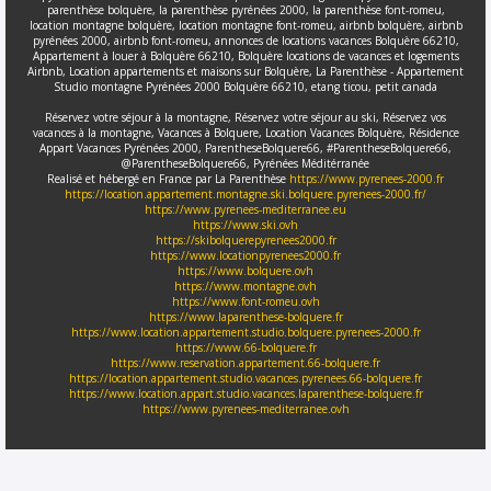
parenthèse bolquère, la parenthèse pyrénées 2000, la parenthèse font-romeu,
location montagne bolquère, location montagne font-romeu, airbnb bolquère, airbnb
pyrénées 2000, airbnb font-romeu, annonces de locations vacances Bolquère 66210,
Appartement à louer à Bolquère 66210, Bolquère locations de vacances et logements
Airbnb, Location appartements et maisons sur Bolquère, La Parenthèse - Appartement
Studio montagne Pyrénées 2000 Bolquère 66210, etang ticou, petit canada
Réservez votre séjour à la montagne, Réservez votre séjour au ski, Réservez vos
vacances à la montagne, Vacances à Bolquere, Location Vacances Bolquère, Résidence
Appart Vacances Pyrénées 2000, ParentheseBolquere66, #ParentheseBolquere66,
@ParentheseBolquere66, Pyrénées Méditérranée
Realisé et hébergé en France par La Parenthèse
https://www.pyrenees-2000.fr
https://location.appartement.montagne.ski.bolquere.pyrenees-2000.fr/
https://www.pyrenees-mediterranee.eu
https://www.ski.ovh
https://skibolquerepyrenees2000.fr
https://www.locationpyrenees2000.fr
https://www.bolquere.ovh
https://www.montagne.ovh
https://www.font-romeu.ovh
https://www.laparenthese-bolquere.fr
https://www.location.appartement.studio.bolquere.pyrenees-2000.fr
https://www.66-bolquere.fr
https://www.reservation.appartement.66-bolquere.fr
https://location.appartement.studio.vacances.pyrenees.66-bolquere.fr
https://www.location.appart.studio.vacances.laparenthese-bolquere.fr
https://www.pyrenees-mediterranee.ovh