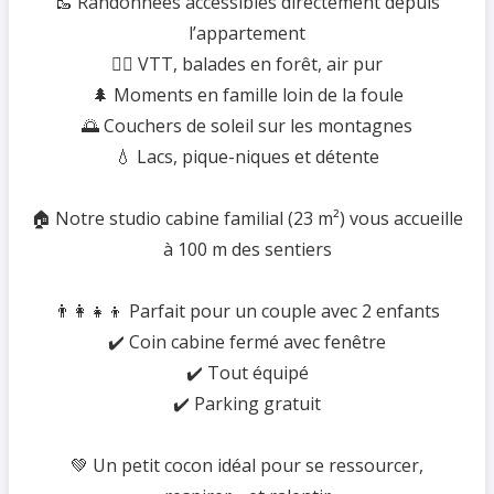
🥾 Randonnées accessibles directement depuis
l’appartement
🚵‍♂️ VTT, balades en forêt, air pur
🌲 Moments en famille loin de la foule
🌅 Couchers de soleil sur les montagnes
💧 Lacs, pique-niques et détente
🏠 Notre studio cabine familial (23 m²) vous accueille
à 100 m des sentiers
👨‍👩‍👧‍👦 Parfait pour un couple avec 2 enfants
✔️ Coin cabine fermé avec fenêtre
✔️ Tout équipé
✔️ Parking gratuit
💚 Un petit cocon idéal pour se ressourcer,