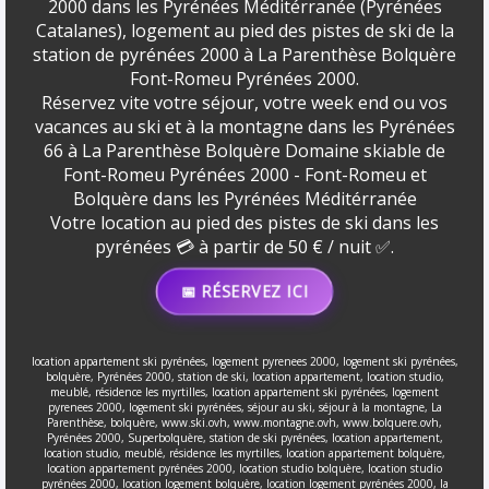
2000 dans les Pyrénées Méditérranée (Pyrénées
Catalanes), logement au pied des pistes de ski de la
station de pyrénées 2000 à La Parenthèse Bolquère
Font-Romeu Pyrénées 2000.
Réservez vite votre séjour, votre week end ou vos
vacances au ski et à la montagne dans les Pyrénées
66 à La Parenthèse Bolquère Domaine skiable de
Font-Romeu Pyrénées 2000 - Font-Romeu et
Bolquère dans les Pyrénées Méditérranée
Votre location au pied des pistes de ski dans les
pyrénées 💳 à partir de 50 € / nuit ✅.
📅 RÉSERVEZ ICI
location appartement ski pyrénées, logement pyrenees 2000, logement ski pyrénées,
bolquère, Pyrénées 2000, station de ski, location appartement, location studio,
meublé, résidence les myrtilles, location appartement ski pyrénées, logement
pyrenees 2000, logement ski pyrénées, séjour au ski, séjour à la montagne, La
Parenthèse, bolquère, www.ski.ovh, www.montagne.ovh, www.bolquere.ovh,
Pyrénées 2000, Superbolquère, station de ski pyrénées, location appartement,
location studio, meublé, résidence les myrtilles, location appartement bolquère,
location appartement pyrénées 2000, location studio bolquère, location studio
pyrénées 2000, location logement bolquère, location logement pyrénées 2000, la