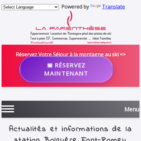
Powered by
Translate
Réservez Votre Séjour à la montagne au ski =>
📅 RÉSERVEZ
MAINTENANT
Menu
Actualités et informations de la
station Bolquère Font-Romeu