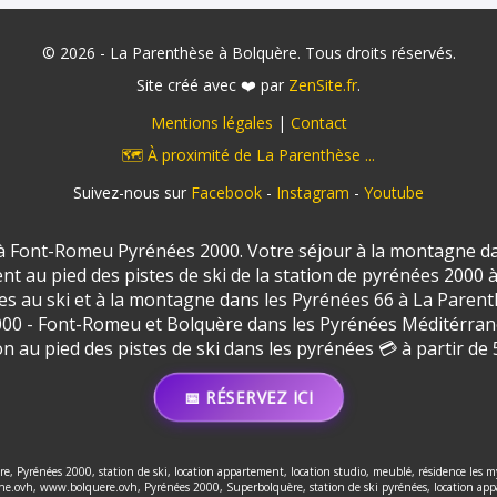
© 2026 - La Parenthèse à Bolquère. Tous droits réservés.
Site créé avec ❤️ par
ZenSite.fr
.
Mentions légales
|
Contact
🗺️ À proximité de La Parenthèse ...
Suivez-nous sur
Facebook
-
Instagram
-
Youtube
 Font-Romeu Pyrénées 2000. Votre séjour à la montagne da
t au pied des pistes de ski de la station de pyrénées 200
nces au ski et à la montagne dans les Pyrénées 66 à La Par
00 - Font-Romeu et Bolquère dans les Pyrénées Méditérra
on au pied des pistes de ski dans les pyrénées 💳 à partir de 5
📅 RÉSERVEZ ICI
, Pyrénées 2000, station de ski, location appartement, location studio, meublé, résidence les m
.ovh, www.bolquere.ovh, Pyrénées 2000, Superbolquère, station de ski pyrénées, location appar