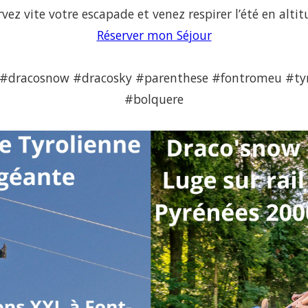
vez vite votre escapade et venez respirer l’été en alti
Réserver mon Séjour
#dracosnow #dracosky #parenthese #fontromeu #tyro
#bolquere