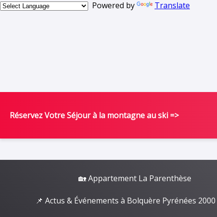
Powered by
Translate
Réservez Votre Séjour à la montagne au ski =>
🏡 Appartement La Parenthèse
📌 Actus & Événements à Bolquère Pyrénées 2000