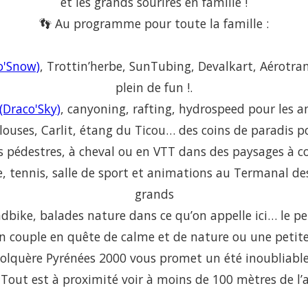
et les grands sourires en famille !
👣 Au programme pour toute la famille :
o'Snow)
, Trottin’herbe, SunTubing, Devalkart, Aérotramp
plein de fun !.
(Draco'Sky)
, canyoning, rafting, hydrospeed pour les 
llouses, Carlit, étang du Ticou… des coins de paradis p
pédestres, à cheval ou en VTT dans des paysages à co
e, tennis, salle de sport et animations au Termanal des
grands
dbike, balades nature dans ce qu’on appelle ici… le p
n couple en quête de calme et de nature ou une petite 
Bolquère Pyrénées 2000 vous promet un été inoubliable 
? Tout est à proximité voir à moins de 100 mètres de l