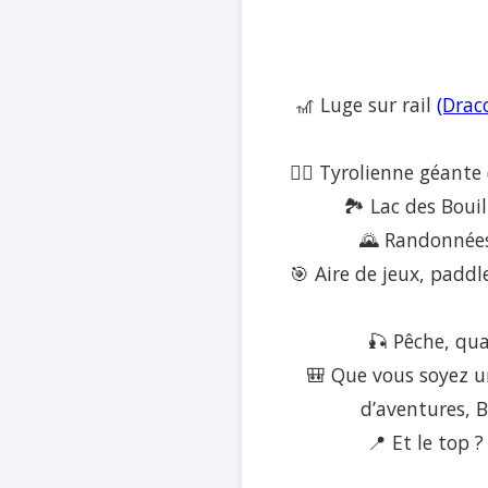
🎢 Luge sur rail
(Drac
🧗‍♂️ Tyrolienne géante
🏞️ Lac des Boui
🌄 Randonnées 
🎯 Aire de jeux, paddl
🎣 Pêche, qua
🎒 Que vous soyez u
d’aventures, 
📍 Et le top 