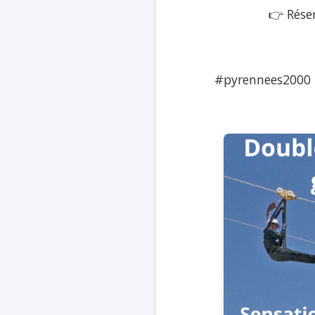
👉 Réser
#pyrennees2000 