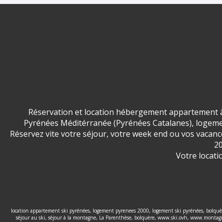
Réservation et location hébergement appartement à
Pyrénées Méditérranée (Pyrénées Catalanes), logemen
Réservez vite votre séjour, votre week end ou vos vaca
20
Votre locati
location appartement ski pyrénées, logement pyrenees 2000, logement ski pyrénées, bolquère
séjour au ski, séjour à la montagne, La Parenthèse, bolquère, www.ski.ovh, www.montagne