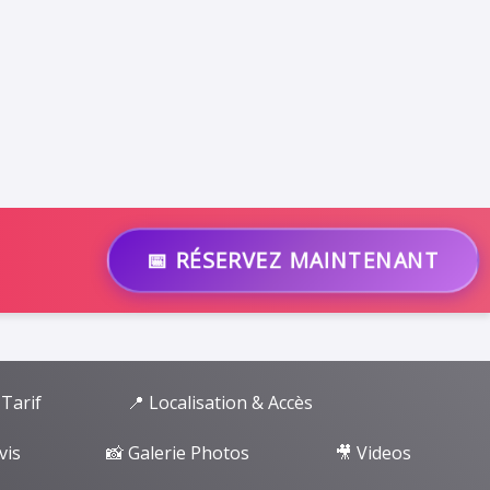
📅 RÉSERVEZ MAINTENANT
 Tarif
📍 Localisation & Accès
vis
📸 Galerie Photos
🎥 Videos