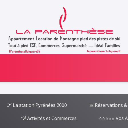
🎿 La station Pyrénées 2000
📅 Réservations &
💡 Activités et Commerces
⭐⭐⭐⭐⭐ Vos A