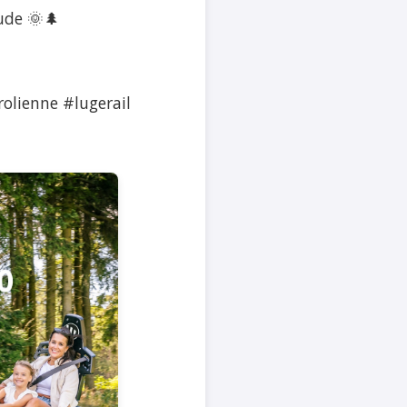
tude 🌞🌲
lienne #lugerail