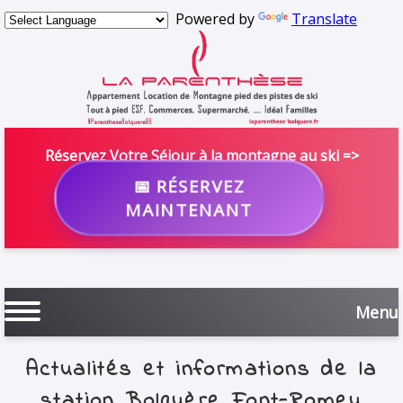
Powered by
Translate
Réservez Votre Séjour à la montagne au ski =>
📅 RÉSERVEZ
MAINTENANT
Menu
Actualités et informations de la
station Bolquère Font-Romeu