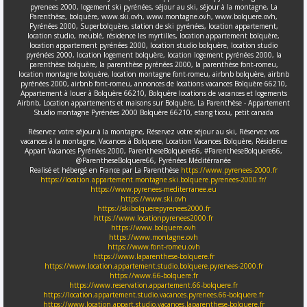
pyrenees 2000, logement ski pyrénées, séjour au ski, séjour à la montagne, La
Parenthèse, bolquère, www.ski.ovh, www.montagne.ovh, www.bolquere.ovh,
Pyrénées 2000, Superbolquère, station de ski pyrénées, location appartement,
location studio, meublé, résidence les myrtilles, location appartement bolquère,
location appartement pyrénées 2000, location studio bolquère, location studio
pyrénées 2000, location logement bolquère, location logement pyrénées 2000, la
parenthèse bolquère, la parenthèse pyrénées 2000, la parenthèse font-romeu,
location montagne bolquère, location montagne font-romeu, airbnb bolquère, airbnb
pyrénées 2000, airbnb font-romeu, annonces de locations vacances Bolquère 66210,
Appartement à louer à Bolquère 66210, Bolquère locations de vacances et logements
Airbnb, Location appartements et maisons sur Bolquère, La Parenthèse - Appartement
Studio montagne Pyrénées 2000 Bolquère 66210, etang ticou, petit canada
Réservez votre séjour à la montagne, Réservez votre séjour au ski, Réservez vos
vacances à la montagne, Vacances à Bolquere, Location Vacances Bolquère, Résidence
Appart Vacances Pyrénées 2000, ParentheseBolquere66, #ParentheseBolquere66,
@ParentheseBolquere66, Pyrénées Méditérranée
Realisé et hébergé en France par La Parenthèse
https://www.pyrenees-2000.fr
https://location.appartement.montagne.ski.bolquere.pyrenees-2000.fr/
https://www.pyrenees-mediterranee.eu
https://www.ski.ovh
https://skibolquerepyrenees2000.fr
https://www.locationpyrenees2000.fr
https://www.bolquere.ovh
https://www.montagne.ovh
https://www.font-romeu.ovh
https://www.laparenthese-bolquere.fr
https://www.location.appartement.studio.bolquere.pyrenees-2000.fr
https://www.66-bolquere.fr
https://www.reservation.appartement.66-bolquere.fr
https://location.appartement.studio.vacances.pyrenees.66-bolquere.fr
https://www.location.appart.studio.vacances.laparenthese-bolquere.fr