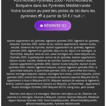
Font-Romeu Pyrénées 2000 - Font-Romeu et
Bolquère dans les Pyrénées Méditérranée
Votre location au pied des pistes de ski dans les
pyrénées 💳 à partir de 50 € / nuit ✅.
📅 RÉSERVEZ ICI
location appartement ski pyrénées, logement pyrenees 2000, logement ski pyrénées,
bolquère, Pyrénées 2000, station de ski, location appartement, location studio,
meublé, résidence les myrtilles, location appartement ski pyrénées, logement
pyrenees 2000, logement ski pyrénées, séjour au ski, séjour à la montagne, La
Parenthèse, bolquère, www.ski.ovh, www.montagne.ovh, www.bolquere.ovh,
Pyrénées 2000, Superbolquère, station de ski pyrénées, location appartement,
location studio, meublé, résidence les myrtilles, location appartement bolquère,
location appartement pyrénées 2000, location studio bolquère, location studio
pyrénées 2000, location logement bolquère, location logement pyrénées 2000, la
parenthèse bolquère, la parenthèse pyrénées 2000, la parenthèse font-romeu,
location montagne bolquère, location montagne font-romeu, airbnb bolquère, airbnb
pyrénées 2000, airbnb font-romeu, annonces de locations vacances Bolquère 66210,
Appartement à louer à Bolquère 66210, Bolquère locations de vacances et logements
Airbnb, Location appartements et maisons sur Bolquère, La Parenthèse - Appartement
Studio montagne Pyrénées 2000 Bolquère 66210, etang ticou, petit canada
Réservez votre séjour à la montagne, Réservez votre séjour au ski, Réservez vos
vacances à la montagne, Vacances à Bolquere, Location Vacances Bolquère, Résidence
Appart Vacances Pyrénées 2000, ParentheseBolquere66, #ParentheseBolquere66,
@ParentheseBolquere66, Pyrénées Méditérranée