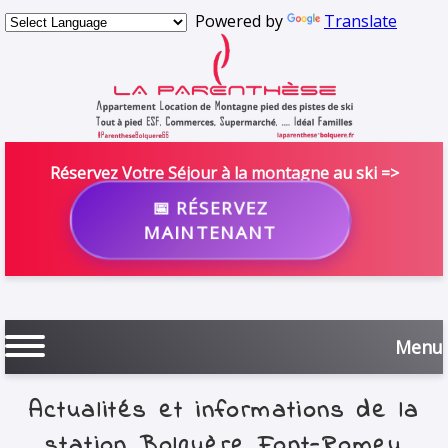
Powered by
Translate
Réservez Votre Séjour à la montagne au ski =>
📅 RÉSERVEZ
MAINTENANT
Menu
Actualités et informations de la
station Bolquère Font-Romeu