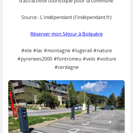
d’attractivité touristique pour la commune.
Source : L'indépendant (l'indépendant.fr)
Réserver mon Séjour à Bolquère
#ete #lac #montagne #lugerail #nature
#pyrenees2000 #fontromeu #velo #voiture
#cerdagne