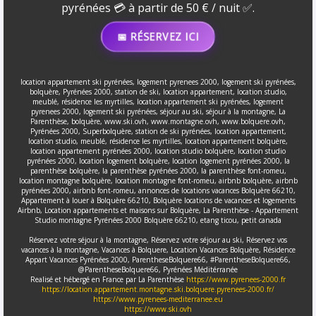
pyrénées 💳 à partir de 50 € / nuit ✅.
📅 RÉSERVEZ ICI
location appartement ski pyrénées, logement pyrenees 2000, logement ski pyrénées,
bolquère, Pyrénées 2000, station de ski, location appartement, location studio,
meublé, résidence les myrtilles, location appartement ski pyrénées, logement
pyrenees 2000, logement ski pyrénées, séjour au ski, séjour à la montagne, La
Parenthèse, bolquère, www.ski.ovh, www.montagne.ovh, www.bolquere.ovh,
Pyrénées 2000, Superbolquère, station de ski pyrénées, location appartement,
location studio, meublé, résidence les myrtilles, location appartement bolquère,
location appartement pyrénées 2000, location studio bolquère, location studio
pyrénées 2000, location logement bolquère, location logement pyrénées 2000, la
parenthèse bolquère, la parenthèse pyrénées 2000, la parenthèse font-romeu,
location montagne bolquère, location montagne font-romeu, airbnb bolquère, airbnb
pyrénées 2000, airbnb font-romeu, annonces de locations vacances Bolquère 66210,
Appartement à louer à Bolquère 66210, Bolquère locations de vacances et logements
Airbnb, Location appartements et maisons sur Bolquère, La Parenthèse - Appartement
Studio montagne Pyrénées 2000 Bolquère 66210, etang ticou, petit canada
Réservez votre séjour à la montagne, Réservez votre séjour au ski, Réservez vos
vacances à la montagne, Vacances à Bolquere, Location Vacances Bolquère, Résidence
Appart Vacances Pyrénées 2000, ParentheseBolquere66, #ParentheseBolquere66,
@ParentheseBolquere66, Pyrénées Méditérranée
Realisé et hébergé en France par La Parenthèse
https://www.pyrenees-2000.fr
https://location.appartement.montagne.ski.bolquere.pyrenees-2000.fr/
https://www.pyrenees-mediterranee.eu
https://www.ski.ovh