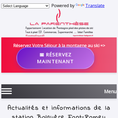
Powered by
Translate
Réservez Votre Séjour à la montagne au ski =>
📅 RÉSERVEZ
MAINTENANT
Menu
Actualités et informations de la
station Bolquère Font-Romeu