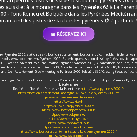
t au pied des pistes de ski de la station de pyrénées 200
nces au ski et à la montagne dans les Pyrénées 66 à La Par
00 - Font-Romeu et Bolquère dans les Pyrénées Méditérra
on au pied des pistes de ski dans les pyrénées 💳 à partir de 5
📅 RÉSERVEZ ICI
, Pyrénées 2000, station de ski, location appartement, location studio, meublé, résidence les m
.ovh, www.bolquere.ovh, Pyrénées 2000, Superbolquère, station de ski pyrénées, location appar
2000, location logement bolquère, location logement pyrénées 2000, la parenthèse bolquère, la 
s de locations vacances Bolquère 66210, Appartement à louer à Bolquère 66210, Bolquère locat
renthèse - Appartement Studio montagne Pyrénées 2000 Bolquère 66210, etang ticou, petit can
 à la montagne, Vacances à Bolquere, Location Vacances Bolquère, Résidence Appart Vacances Py
Méditérranée
Realisé et hébergé en France par La Parenthèse
https://www.pyrenees-2000.fr
https://location.appartement.montagne.ski.bolquere.pyrenees-2000.fr/
https://www.pyrenees-mediterranee.eu
https://www.ski.ovh
https://skibolquerepyrenees2000.fr
https://www.locationpyrenees2000.fr
https://www.bolquere.ovh
https://www.montagne.ovh
https://www.font-romeu.ovh
https://www.laparenthese-bolquere.fr
https://www.location.appartement.studio.bolquere.pyrenees-2000.fr
https://www.66-bolquere.fr