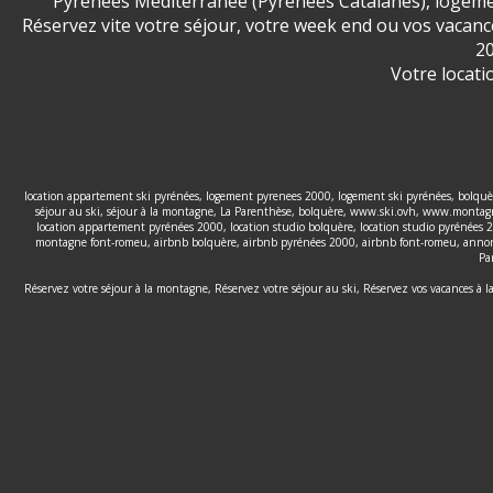
Pyrénées Méditérranée (Pyrénées Catalanes), logemen
Réservez vite votre séjour, votre week end ou vos vaca
20
Votre locati
location appartement ski pyrénées, logement pyrenees 2000, logement ski pyrénées, bolquère
séjour au ski, séjour à la montagne, La Parenthèse, bolquère, www.ski.ovh, www.montagne
location appartement pyrénées 2000, location studio bolquère, location studio pyrénées 
montagne font-romeu, airbnb bolquère, airbnb pyrénées 2000, airbnb font-romeu, annonce
Pa
Réservez votre séjour à la montagne, Réservez votre séjour au ski, Réservez vos vacances