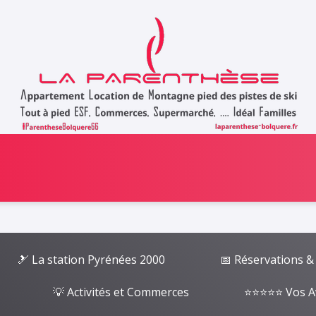
🎿 La station Pyrénées 2000
📅 Réservations &
💡 Activités et Commerces
⭐⭐⭐⭐⭐ Vos A