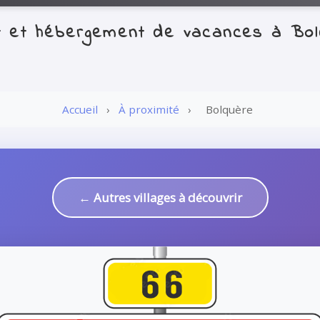
t et hébergement de vacances à Bo
Accueil
›
À proximité
›
Bolquère
← Autres villages à découvrir