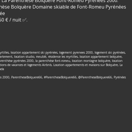
0 à La Parenthèse Bolquère Font-Romeu Pyrénées 2000.
enthèse Bolquère Domaine skiable de Font-Romeu Pyrénées
née
0 € / nuit ✅.
yrtilles, location appartement ski pyrénées, logement pyrenees 2000, logement ski pyrénées,
tement, location studio, meublé, résidence les myrtilles, location appartement bolquère,
parenthèse pyrénées 2000, la parenthèse font-romeu, location montagne bolquère, location
ions de vacances et logements Airbnb, Location appartements et maisons sur Bolquère, La
ada
rénées 2000, ParentheseBolquere66, #ParentheseBolquere66, @ParentheseBolquere66, Pyrénées