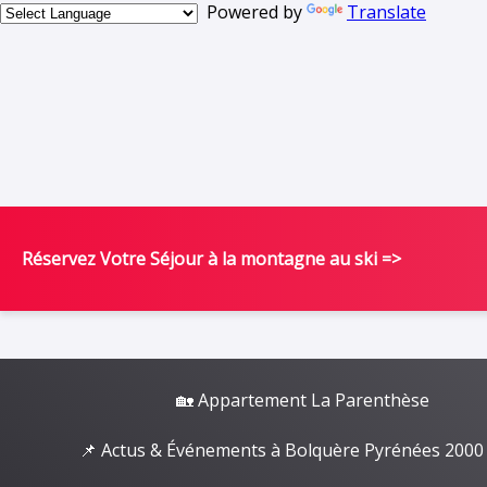
Powered by
Translate
Réservez Votre Séjour à la montagne au ski =>
🏡 Appartement La Parenthèse
📌 Actus & Événements à Bolquère Pyrénées 2000