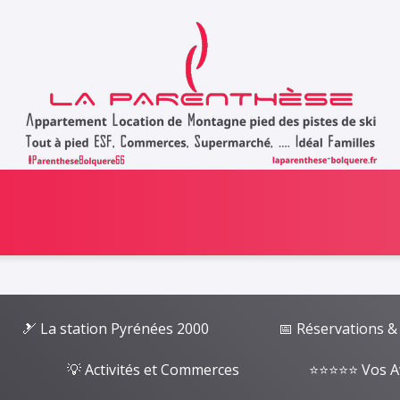
🎿 La station Pyrénées 2000
📅 Réservations &
💡 Activités et Commerces
⭐⭐⭐⭐⭐ Vos A