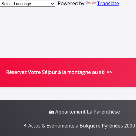
Powered by
Translate
Réservez Votre Séjour à la montagne au ski =>
🏡 Appartement La Parenthèse
📌 Actus & Événements à Bolquère Pyrénées 2000