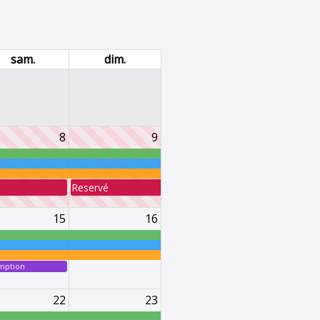
sam.
dim.
8
9
Reservé
15
16
mption
22
23