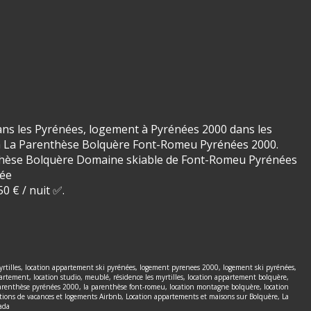
ns les Pyrénées, logement à Pyrénées 2000 dans les
0 à La Parenthèse Bolquère Font-Romeu Pyrénées 2000.
enthèse Bolquère Domaine skiable de Font-Romeu Pyrénées
née
0 € / nuit ✅.
yrtilles, location appartement ski pyrénées, logement pyrenees 2000, logement ski pyrénées,
tement, location studio, meublé, résidence les myrtilles, location appartement bolquère,
parenthèse pyrénées 2000, la parenthèse font-romeu, location montagne bolquère, location
ions de vacances et logements Airbnb, Location appartements et maisons sur Bolquère, La
ada