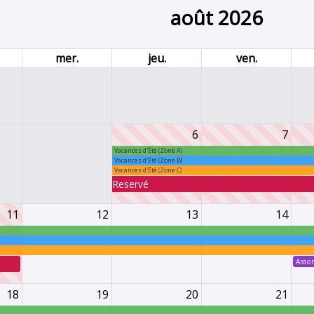
août 2026
mer.
jeu.
ven.
6
7
Vacances d'Été (Zone A)
Vacances d'Été (Zone B)
Vacances d'Été (Zone C)
Reservé
11
12
13
14
Asso
18
19
20
21