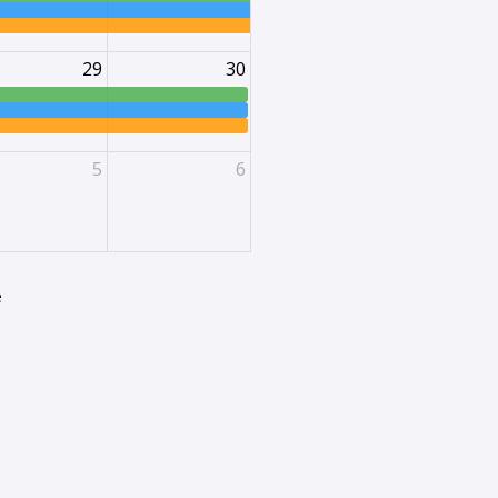
29
30
5
6
é