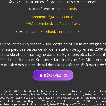
© 2026 - La Parenthèse à Bolquère. Tous droits réservés.
Site créé avec ❤️ par
ZenSite.fr
.
Mentions légales
|
Contact
🗺️ À proximité de La Parenthèse ...
Suivez-nous sur
Facebook
-
Instagram
-
Youtube
 Font-Romeu Pyrénées 2000. Votre séjour à la montagne da
t au pied des pistes de ski de la station de pyrénées 200
nces au ski et à la montagne dans les Pyrénées 66 à La Par
00 - Font-Romeu et Bolquère dans les Pyrénées Méditérra
on au pied des pistes de ski dans les pyrénées 💳 à partir de 5
📅 RÉSERVEZ ICI
, Pyrénées 2000, station de ski, location appartement, location studio, meublé, résidence les m
.ovh, www.bolquere.ovh, Pyrénées 2000, Superbolquère, station de ski pyrénées, location appar
2000, location logement bolquère, location logement pyrénées 2000, la parenthèse bolquère, la 
s de locations vacances Bolquère 66210, Appartement à louer à Bolquère 66210, Bolquère locat
renthèse - Appartement Studio montagne Pyrénées 2000 Bolquère 66210, etang ticou, petit can