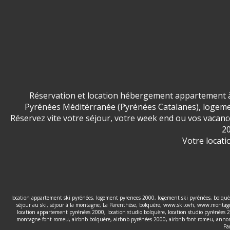
Réservation et location hébergement appartement à
Pyrénées Méditérranée (Pyrénées Catalanes), logemen
Réservez vite votre séjour, votre week end ou vos vaca
20
Votre locati
location appartement ski pyrénées, logement pyrenees 2000, logement ski pyrénées, bolquère
séjour au ski, séjour à la montagne, La Parenthèse, bolquère, www.ski.ovh, www.montagne
location appartement pyrénées 2000, location studio bolquère, location studio pyrénées 
montagne font-romeu, airbnb bolquère, airbnb pyrénées 2000, airbnb font-romeu, annonce
Pa