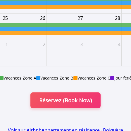
25
26
27
28
1
2
3
4
Vacances Zone A
Vacances Zone B
Vacances Zone C
Jour féri
Réservez (Book Now)
Voir sur Airbnb
Appartement en résidence · Bolquère