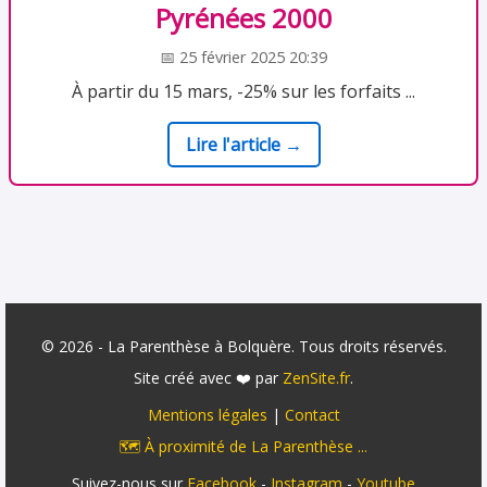
Pyrénées 2000
📅 25 février 2025 20:39
À partir du 15 mars, -25% sur les forfaits ...
Lire l'article →
© 2026 - La Parenthèse à Bolquère. Tous droits réservés.
Site créé avec ❤️ par
ZenSite.fr
.
Mentions légales
|
Contact
🗺️ À proximité de La Parenthèse ...
Suivez-nous sur
Facebook
-
Instagram
-
Youtube