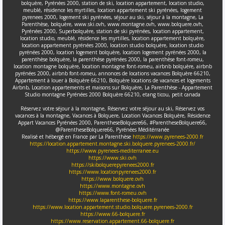
bolquère, Pyrénées 2000, station de ski, location appartement, location studio,
meublé, résidence les myrtilles, location appartement ski pyrénées, logement
pyrenees 2000, logement ski pyrénées, séjour au ski, séjour à la montagne, La
Parenthèse, bolquère, www.ski.ovh, www.montagne.ovh, www.bolquere.ovh,
Pyrénées 2000, Superbolquère, station de ski pyrénées, location appartement,
location studio, meublé, résidence les myrtilles, location appartement bolquère,
location appartement pyrénées 2000, location studio bolquère, location studio
pyrénées 2000, location logement bolquère, location logement pyrénées 2000, la
parenthèse bolquère, la parenthèse pyrénées 2000, la parenthèse font-romeu,
location montagne bolquère, location montagne font-romeu, airbnb bolquère, airbnb
pyrénées 2000, airbnb font-romeu, annonces de locations vacances Bolquère 66210,
Appartement à louer à Bolquère 66210, Bolquère locations de vacances et logements
Airbnb, Location appartements et maisons sur Bolquère, La Parenthèse - Appartement
Studio montagne Pyrénées 2000 Bolquère 66210, etang ticou, petit canada
Réservez votre séjour à la montagne, Réservez votre séjour au ski, Réservez vos
vacances à la montagne, Vacances à Bolquere, Location Vacances Bolquère, Résidence
Appart Vacances Pyrénées 2000, ParentheseBolquere66, #ParentheseBolquere66,
@ParentheseBolquere66, Pyrénées Méditérranée
Realisé et hébergé en France par La Parenthèse
https://www.pyrenees-2000.fr
https://location.appartement.montagne.ski.bolquere.pyrenees-2000.fr/
https://www.pyrenees-mediterranee.eu
https://www.ski.ovh
https://skibolquerepyrenees2000.fr
https://www.locationpyrenees2000.fr
https://www.bolquere.ovh
https://www.montagne.ovh
https://www.font-romeu.ovh
https://www.laparenthese-bolquere.fr
https://www.location.appartement.studio.bolquere.pyrenees-2000.fr
https://www.66-bolquere.fr
https://www.reservation.appartement.66-bolquere.fr