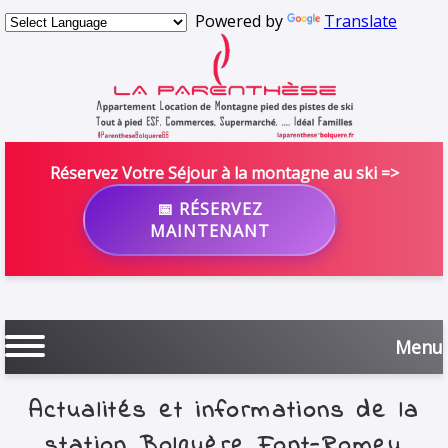
Powered by
Translate
Réservez Votre Séjour à la montagne au ski =>
📅 RÉSERVEZ
MAINTENANT
Menu
Actualités et informations de la
station Bolquère Font-Romeu